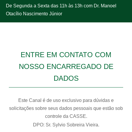
De Segunda a Sexta das 11h às 13h com Dr. Manoel
Atas do Conselho Deliberatiivo
Rede de Credenciados
Tabela de Contribuições
TISS/ANS
Otacílio Nascimento Júnior
Comunicado de Reajustes
Valores dos Procedimentos
Rede de Credenciados
Portal TISS
Ouvidoria
Press Release Institucional
Manuais de Orientações
Valores de Procedimentos
Cartilhas ANS
Contato
ENTRE EM CONTATO COM
NOSSO ENCARREGADO DE
Perguntas Frequentes
Formulários
DPO
DADOS
Formulários
Manuais de Orientações
ACESSO
Este Canal é de uso exclusivo para dúvidas e
Perguntas Frequentes
Beneficiário
solicitações sobre seus dados pessoais que estão sob
controle da CASSE.
DPO: Sr. Sylvio Sobreira Vieira.
Credenciado