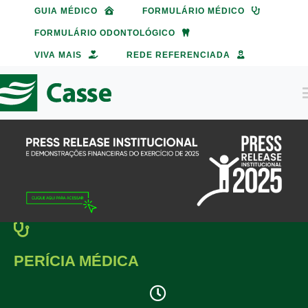
Ir
GUIA MÉDICO
FORMULÁRIO MÉDICO
para
FORMULÁRIO ODONTOLÓGICO
o
VIVA MAIS
REDE REFERENCIADA
conteúdo
T
N
Institucional
Alinhamento Estratégico
Plano Médico
Governança Corporativa
Regulamento
Plano Odontológico
PERÍCIA MÉDICA
Estatuto Social
Tabela de Contribuição
Regulamento
IDSS